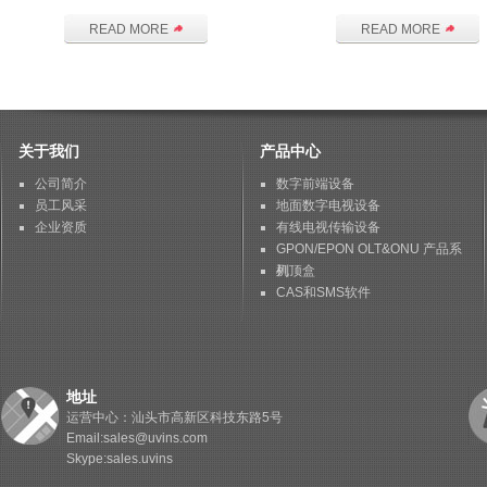
READ MORE
READ MORE
关于我们
产品中心
公司简介
数字前端设备
员工风采
地面数字电视设备
企业资质
有线电视传输设备
GPON/EPON OLT&ONU 产品系
列
机顶盒
CAS和SMS软件
地址
运营中心：汕头市高新区科技东路5号
Email:sales@uvins.com
Skype:sales.uvins